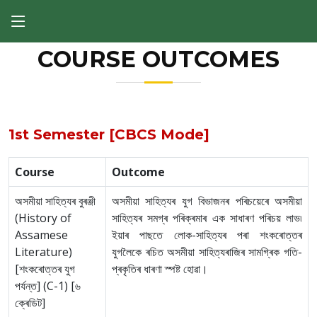
COURSE OUTCOMES
1st Semester [CBCS Mode]
Course
Outcome
অসমীয়া সাহিত্যৰ বুৰঞ্জী
অসমীয়া সাহিত্যৰ যুগ বিভাজনৰ পৰিচয়েৰে অসমীয়া
(History of
সাহিত্যৰ সমগ্ৰ পৰিক্ৰমাৰ এক সাধাৰণ পৰিচয় লাভ৷
Assamese
ইয়াৰ পাছতে লোক-সাহিত্যৰ পৰা শংকৰোত্তৰ
Literature)
যুগলৈকে ৰচিত অসমীয়া সাহিত্যৰাজিৰ সামগ্ৰিক গতি-
[শংকৰোত্তৰ যুগ
প্ৰকৃতিৰ ধাৰণা স্পষ্ট হোৱা।
পৰ্যন্ত] (C-1) [৬
ক্ৰেডিট]