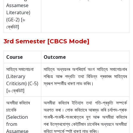
Assamese
Literature)
(GE-2) [৬
ক্ৰেডিট]
3rd Semester [CBCS Mode]
Course
Outcome
সাহিত্য সমালোচনা
সাহিত্য অধ্যয়নৰ অপৰিহাৰ্য অংগ সাহিত্য সমালোচনাৰ
(Literary
পৰিচয় আৰু পদ্ধতি তথা বিভিন্ন প্ৰকাৰৰ সাহিত্যৰ
Criticism) (C-5)
স্বৰূপ সম্পৰ্কীয় ধাৰণা লাভ কৰিব।
[৬ ক্ৰেডিট]
অসমীয়া কবিতাৰ
অসমীয়া কবিতাৰ ইতিহাস তথা গতি-প্ৰকৃতি সম্পৰ্কে
চানেকি
অৱগত কৰা ৷ লোক কবিতাৰে আৰম্ভ কৰি চৰ্যাপদ-প্ৰাক
(Selection
শংকৰী-শংকৰী-শংকৰোত্তৰ যুগ আৰু অসমীয়া কবিতাৰ
from
পৰা উল্লেখযোগ্য কেইটিমান চানেকিৰ অধ্যয়নে অসমীয়া
Assamese
কবিতা সম্পৰ্কে স্পষ্ট ধাৰণা লাভ কৰিব ৷