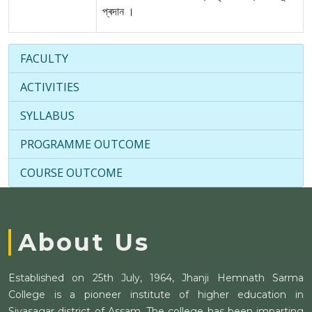
প্ৰদান ।
FACULTY
ACTIVITIES
SYLLABUS
PROGRAMME OUTCOME
COURSE OUTCOME
About Us
Established on 25th July, 1964, Jhanji Hemnath Sarma
College is a pioneer institute of higher education in
Sivasagar district of Assam. The college has been imparting