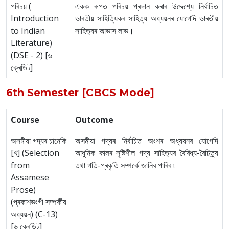
পৰিচয় (
একক ৰূপত পৰিচয় প্ৰদান কৰাৰ উদ্দেশ্যে নিৰ্বাচিত
Introduction
ভাৰতীয় সাহিত্যিকৰ সাহিত্য অধ্যয়নৰ যোগেদি ভাৰতীয়
to Indian
সাহিত্যৰ আভাস লাভ।
Literature)
(DSE - 2) [৬
ক্ৰেডিট]
6th Semester [CBCS Mode]
Course
Outcome
অসমীয়া গদ্যৰ চানেকি
অসমীয়া গদ্যৰ নিৰ্বাচিত অংশৰ অধ্যয়নৰ যোগেদি
[খ] (Selection
আধুনিক কালৰ সৃষ্টিশীল গদ্য সাহিত্যৰ বৈবিধ্য-বৈচিত্ৰ্য
from
তথা গতি-প্ৰকৃতি সম্পৰ্কে জানিব পাৰিব ৷
Assamese
Prose)
(প্ৰকাশভংগী সম্পৰ্কীয়
অধ্যয়ন) (C-13)
[৬ ক্ৰেডিট]