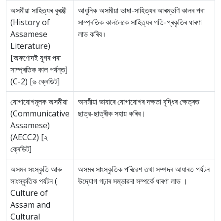
অসমীয়া সাহিত্যৰ বুৰঞ্জী
আধুনিক অসমীয়া ভাষা-সাহিত্যৰ আৰম্ভণি কালৰ পৰা
(History of
সাম্প্ৰতিক কাললৈকে সাহিত্যৰ গতি-প্ৰকৃতিৰ ধাৰণা
Assamese
লাভ কৰিব ৷
Literature)
[অৰুণোদই যুগৰ পৰা
সাম্প্ৰতিক কাল পৰ্যন্ত]
(C-2) [৬ ক্ৰেডিট]
যোগাযোগমূলক অসমীয়া
অসমীয়া ভাষাৰে যোগাযোগৰ দক্ষতা বৃদ্ধিৰ ক্ষেত্ৰত
(Communicative
ছাত্র-ছাত্ৰীক সহায় কৰিব।
Assamese)
(AECC2) [২
ক্ৰেডিট]
অসমৰ সংস্কৃতি আৰু
অসমৰ সাংস্কৃতিক পৰিৱেশ তথা সম্পদৰ আধাৰত পৰ্যটন
সাংস্কৃতিক পৰ্যটন (
উদ্যোগ গঢ়াৰ সম্ভাৱনা সম্পৰ্কে ধাৰণা লাভ ।
Culture of
Assam and
Cultural