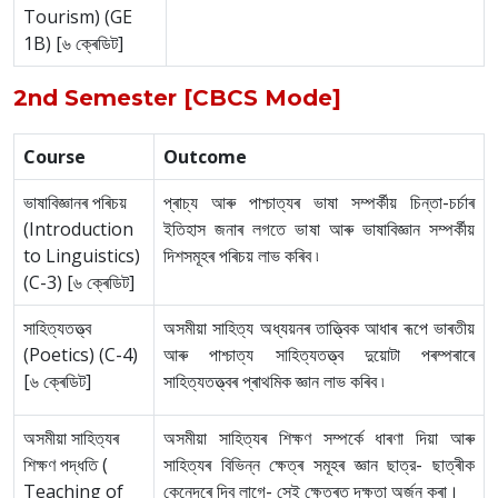
Tourism) (GE
1B) [৬ ক্ৰেডিট]
2nd Semester [CBCS Mode]
Course
Outcome
ভাষাবিজ্ঞানৰ পৰিচয়
প্ৰাচ্য আৰু পাশ্চাত্যৰ ভাষা সম্পৰ্কীয় চিন্তা-চৰ্চাৰ
(Introduction
ইতিহাস জনাৰ লগতে ভাষা আৰু ভাষাবিজ্ঞান সম্পৰ্কীয়
to Linguistics)
দিশসমূহৰ পৰিচয় লাভ কৰিব ৷
(C-3) [৬ ক্ৰেডিট]
সাহিত্যতত্ত্ব
অসমীয়া সাহিত্য অধ্যয়নৰ তাত্ত্বিক আধাৰ ৰূপে ভাৰতীয়
(Poetics) (C-4)
আৰু পাশ্চাত্য সাহিত্যতত্ত্ব দুয়োটা পৰম্পৰাৰে
[৬ ক্ৰেডিট]
সাহিত্যতত্ত্বৰ প্ৰাথমিক জ্ঞান লাভ কৰিব ৷
অসমীয়া সাহিত্যৰ
অসমীয়া সাহিত্যৰ শিক্ষণ সম্পৰ্কে ধাৰণা দিয়া আৰু
শিক্ষণ পদ্ধতি (
সাহিত্যৰ বিভিন্ন ক্ষেত্ৰ সমূহৰ জ্ঞান ছাত্র- ছাত্ৰীক
Teaching of
কেনেদৰে দিব লাগে- সেই ক্ষেত্ৰত দক্ষতা অৰ্জন কৰা।