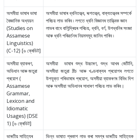
অসমীয়া ভাষাৰ ভাষা
অসমীয়া ভাষাৰ ধ্বনিতত্ত্ব, ৰূপতত্ত্ব, বাক্যতত্ত্বৰ সম্পৰ্কে
বৈজ্ঞানিক অধ্যয়ন
পৰিচয় লাভ কৰিব ৷ লগতে ধ্বনি বিজ্ঞানৰ তাত্ত্বিক জ্ঞান
(Studies on
লাভৰ বাবে বাগিন্দ্ৰিয়ৰ পৰিচয়, ধ্বনি, বৰ্ণ, উপধ্বনিৰ সংজ্ঞা
Assamese
আৰু ধ্বনি পৰিৱৰ্তনৰ নিয়মসমূহ জানিব পাৰিব ৷
Linguistics)
(C-12) [৬ ক্ৰেডিট]
অসমীয়া ব্যাকৰণ,
অসমীয়া ভাষাৰ শুদ্ধ উচ্চাৰণ, শুদ্ধ আখৰ জোঁটনি,
অভিধান আৰু জতুৱা
অসমীয়া জতুৱা ঠাঁচ আৰু খণ্ডবাক্যৰ প্ৰয়োগৰ লগতে
প্ৰয়োগ (
উপযুক্ত পৰিভাষাৰ প্ৰয়োগ, অসমীয়া ব্যাকৰণৰ বিবিধ দিশ
Assamese
আৰু অসমীয়া অভিধানৰ সাধাৰণ পৰিচয় লাভ কৰিব।
Grammar,
Lexicon and
Idiomatic
Usages) (DSE
1) [৬ ক্ৰেডিট]
ভাৰতীয় সাহিত্যৰ
ভিন্ন ভাষাত প্ৰকাশ লাভ কৰা সমগ্ৰ ভাৰতীয় সাহিত্যক