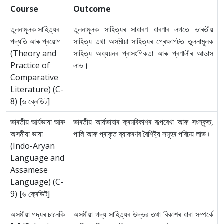
Course
Outcome
তুলনামূলক সাহিত্যৰ
তুলনামূলক সাহিত্যৰ সাধাৰণ ধাৰণাৰ লগতে ভাৰতীয়
পদ্ধতি আৰু প্ৰয়োগ
সাহিত্য তথা অসমীয়া সাহিত্যৰ প্ৰেক্ষাপটত তুলনামূলক
(Theory and
সাহিত্য অধ্যয়নৰ প্ৰাসংগিকতা আৰু প্ৰণালীৰ আভাস
Practice of
লাভ।
Comparative
Literature) (C-
8) [৬ ক্ৰেডিট]
ভাৰতীয় আৰ্যভাষা আৰু
ভাৰতীয় আৰ্যভাষাৰ ক্ৰমবিকাশৰ ৰূপৰেখা আৰু সংস্কৃত,
অসমীয়া ভাষা
পালি আৰু প্ৰাকৃত ব্যাকৰণৰ বৈশিষ্ট্য সমূহৰ পৰিচয় লাভ ৷
(Indo-Aryan
Language and
Assamese
Language) (C-
9) [৬ ক্ৰেডিট]
অসমীয়া গদ্যৰ চানেকি
অসমীয়া গদ্য সাহিত্যৰ উদ্ভৱ তথা বিকাশৰ ধাৰা সম্পৰ্কে