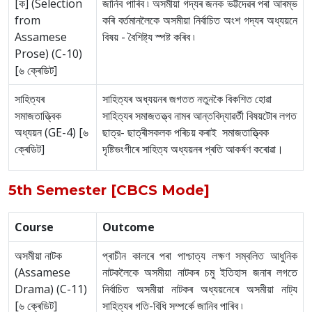
[ক] (Selection
জানিব পাৰিব ৷ অসমীয়া গদ্যৰ জনক ভট্টদেৱৰ পৰা আৰম্ভ
from
কৰি বৰ্তমানলৈকে অসমীয়া নিৰ্বাচিত অংশ গদ্যৰ অধ্যয়নে
Assamese
বিষয় - বৈশিষ্ট্য স্পষ্ট কৰিব ৷
Prose) (C-10)
[৬ ক্ৰেডিট]
সাহিত্যৰ
সাহিত্যৰ অধ্যয়নৰ জগতত নতুনকৈ বিকশিত হোৱা
সমাজতাত্ত্বিক
সাহিত্যৰ সমাজতত্ত্ব নামৰ আন্তবিদ্যাৱৰ্তী বিষয়টোৰ লগত
অধ্যয়ন (GE-4) [৬
ছাত্র- ছাত্ৰীসকলক পৰিচয় কৰাই সমাজতাত্ত্বিক
ক্ৰেডিট]
দৃষ্টিভংগীৰে সাহিত্য অধ্যয়নৰ প্ৰতি আকৰ্ষণ কৰোৱা।
5th Semester [CBCS Mode]
Course
Outcome
অসমীয়া নাটক
প্ৰাচীন কালৰে পৰা পাশ্চাত্য লক্ষণ সম্বলিত আধুনিক
(Assamese
নাটকলৈকে অসমীয়া নাটকৰ চমু ইতিহাস জনাৰ লগতে
Drama) (C-11)
নিৰ্বাচিত অসমীয়া নাটকৰ অধ্যয়নেৰে অসমীয়া নাট্য
[৬ ক্ৰেডিট]
সাহিত্যৰ গতি-বিধি সম্পৰ্কে জানিব পাৰিব ৷