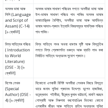
অসমৰ ভাষা আৰু
অসমৰ ভাষাৰ সাধাৰণ পৰিচয়ৰ লগতে অসমীয়া ভাষা আৰু
লিপি (Language
উপ-ভাষাৰ সাধাৰণ পৰিচয় পাব পাৰিব৷ অসমৰ ভাষাৰ
and Script of
ভাষাতাত্ত্বিক বৈশিষ্ট্য, অসমীয়া ভাষা আৰু আৰ্যভিন্ন
Assam) (C-14)
ভাষাৰ আদান-প্ৰদান ইত্যাদি বিষয়সমূহৰ সামগ্ৰিক পৰিচয়
[৬ ক্ৰেডিট]
পাব পাৰিব ৷
বিশ্ব সাহিত্যৰ পৰিচয়
বিশ্ব সাহিত্য পদৰ অথবা ধাৰণাৰ সৃষ্টি আৰু বিস্তৃতিৰ
( Introduction
লগতে বিশ্ব প্ৰেক্ষাপটত গুৰুত্ব আৰু খ্যাতি লাভ কৰা
to World
নিৰ্বাচিত সাহিত্য অধ্যয়নৰ সুযোগ প্ৰদান।
Literature)
(DSE - 3) [৬
ক্ৰেডিট]
বিশেষ লেখক
যিকোনো এগৰাকী বিশিষ্ট অসমীয়া লেখকৰ বিষয়ে বিস্তৃত
(Special
ভাৱে জনাৰ সুবিধা প্ৰদানৰ উদ্দেশ্য ভূপেন হাজৰিকা,
Author) (DSE -
ভবেন্দ্ৰনাথ শইকীয়া, বীৰেন্দ্ৰ কুমাৰ ভট্টাচাৰ্য, মামণি ৰয়ছম
4) [৬ ক্ৰেডিট]
গোস্বামী আৰু নিৰুপমা বৰগোহাঞিৰ ভিতৰত কোনো
এগৰাকীৰ জীৱন আৰু সাহিত্য কৃতিৰ অধ্যয়নৰ সুবিধা